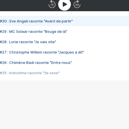
#30 : Eve Angeli raconte "Avant de partir"
#29 : MC Solaar raconte "Bouge de là"
28 : Lorie raconte "Je vais vite"
#27 : Christophe Willem raconte "Jacques a dit"
#26 : Chimène Badi raconte "Entre nous"
#25 : Indochine raconte "3e sexe"
#24 : Zaho raconte "C'est chelou"
#23 : Patrick Bruel raconte "Au café des délices"
#22 : Kyo raconte "Le chemin"
#21 : Nolwenn Leroy raconte "Cassé"
#20 : Patrick Hernandez raconte "Born to be alive"