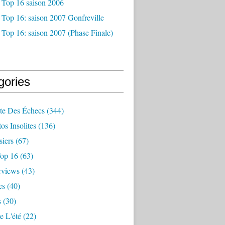
 Top 16 saison 2006
Top 16: saison 2007 Gonfreville
Top 16: saison 2007 (Phase Finale)
gories
ite Des Échecs
(344)
os Insolites
(136)
iers
(67)
op 16
(63)
rviews
(43)
es
(40)
s
(30)
e L'été
(22)