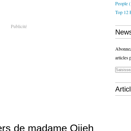
People
(
Top 12 
Publicité
News
Abonnez-
articles 
Artic
ers de madame Ojjeh