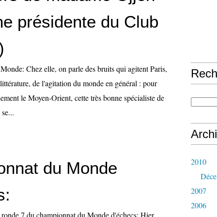
ne présidente du Club
)
 Monde: Chez elle, on parle des bruits qui agitent Paris,
Rech
ittérature, de l'agitation du monde en général : pour
ement le Moyen-Orient, cette très bonne spécialiste de
se...
Arch
2010
onnat du Monde
Déce
s:
2007
2006
a ronde 7 du championnat du Monde d'échecs: Hier,