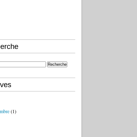
erche
ives
mbre
(1)