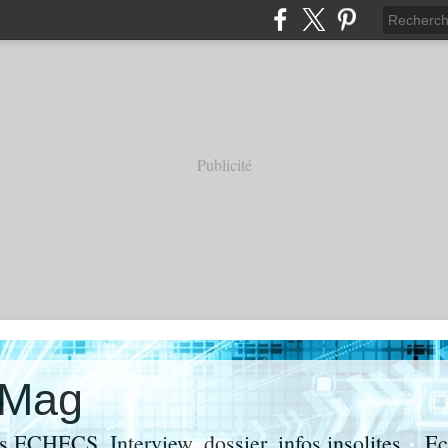
Publicité
Mag
des ECHECS. Interview, dossier, infos insolites...