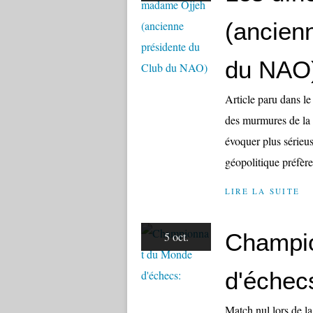
(ancien
du NAO
Article paru dans le
des murmures de la l
évoquer plus sérieus
géopolitique préfère 
LIRE LA SUITE
Champi
5 oct.
d'échec
Match nul lors de l