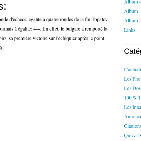
Album -
s:
Album - 
e d'échecs: égalité à quatre rondes de la fin Topalov
Album - 
rmais à égalité: 4-4. En effet, le bulgare a remporté la
Links
irs, sa première victoire sur l'échiquier après le point
à...
Caté
L'actual
Les Phot
Les Doss
100 % T
Les Inte
Annonc
Citation
Quizz D