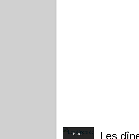
Les dîn
6 oct.