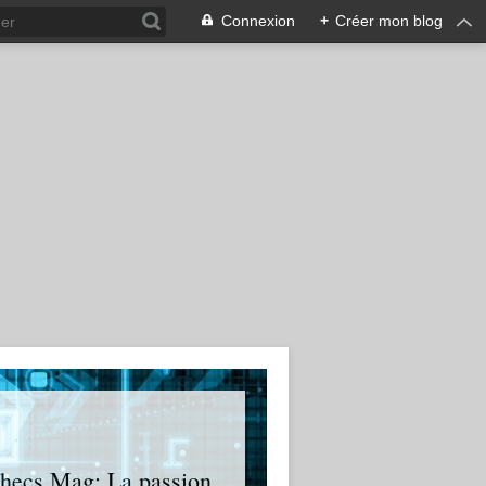
Connexion
+
Créer mon blog
 Echecs Mag: La passion