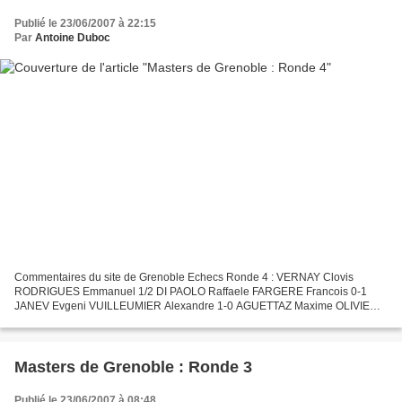
Publié le 23/06/2007 à 22:15
Par
Antoine Duboc
Commentaires du site de Grenoble Echecs Ronde 4 : VERNAY Clovis
RODRIGUES Emmanuel 1/2 DI PAOLO Raffaele FARGERE Francois 0-1
JANEV Evgeni VUILLEUMIER Alexandre 1-0 AGUETTAZ Maxime OLIVIER
Jean-Christophe 0-1 ADDA Olivier FOISOR Ovidiu Doru 1/2 Classement...
Masters de Grenoble : Ronde 3
Publié le 23/06/2007 à 08:48