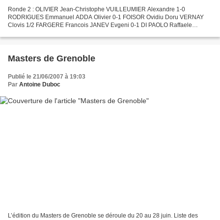
Ronde 2 : OLIVIER Jean-Christophe VUILLEUMIER Alexandre 1-0
RODRIGUES Emmanuel ADDA Olivier 0-1 FOISOR Ovidiu Doru VERNAY
Clovis 1/2 FARGERE Francois JANEV Evgeni 0-1 DI PAOLO Raffaele
AGUETTAZ Maxime 0-1 Classement : 1. AGUETTAZ M 2 2. JANEV E 1.5 3....
Masters de Grenoble
Publié le 21/06/2007 à 19:03
Par
Antoine Duboc
L’édition du Masters de Grenoble se déroule du 20 au 28 juin. Liste des