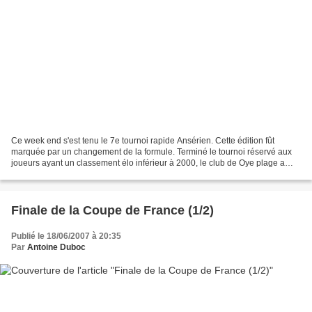
Ce week end s'est tenu le 7e tournoi rapide Ansérien. Cette édition fût
marquée par un changement de la formule. Terminé le tournoi réservé aux
joueurs ayant un classement élo inférieur à 2000, le club de Oye plage a
décidé d’ouvrir le tournoi à tous...
Finale de la Coupe de France (1/2)
Publié le 18/06/2007 à 20:35
Par
Antoine Duboc