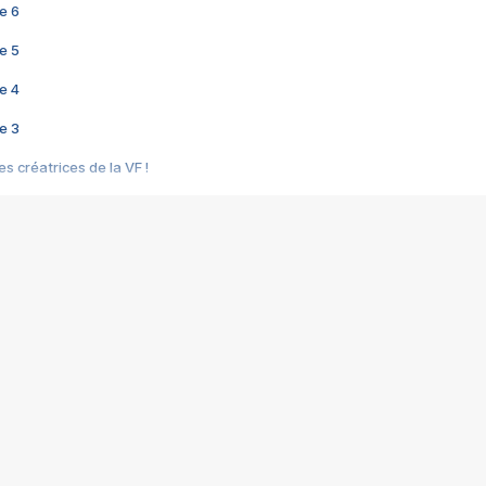
e 6
e 5
e 4
e 3
s créatrices de la VF !
e 2
e 1
e Mektoub My Love arrive enfin ! Rencontre avec Shaïn Boumedine et Sal
i : après Toni en famille
elle réalise le bouleversant Dites lui que je l'aime
ais ! Rencontre autour de Vie privée de Rebecca Zlotowski
 de Marguerite, Grave... Rencontre avec Ella Rumpf
 Les Rêveurs, un film intime sur la santé mentale