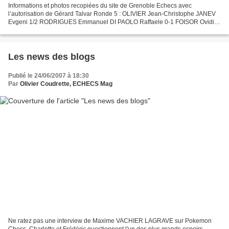
Informations et photos recopiées du site de Grenoble Echecs avec
l’autorisation de Gérard Talvar Ronde 5 : OLIVIER Jean-Christophe JANEV
Evgeni 1/2 RODRIGUES Emmanuel DI PAOLO Raffaele 0-1 FOISOR Ovidiu
Doru AGUETTAZ Maxime 1/2 FARGERE Francois ADDA Olivier...
Les news des blogs
Publié le 24/06/2007 à 18:30
Par
Olivier Coudrette, ECHECS Mag
Ne ratez pas une interview de Maxime VACHIER LAGRAVE sur Pokemon
Chess. Charlotte et Frédéric questionnent l'un des plus grands espoirs