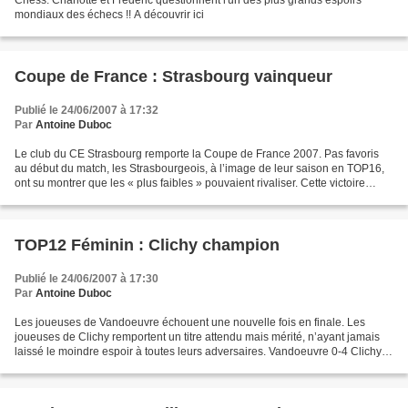
mondiaux des échecs !! A découvrir ici
Coupe de France : Strasbourg vainqueur
Publié le 24/06/2007 à 17:32
Par
Antoine Duboc
Le club du CE Strasbourg remporte la Coupe de France 2007. Pas favoris
au début du match, les Strasbourgeois, à l’image de leur saison en TOP16,
ont su montrer que les « plus faibles » pouvaient rivaliser. Cette victoire
récompense un très beau parcours...
TOP12 Féminin : Clichy champion
Publié le 24/06/2007 à 17:30
Par
Antoine Duboc
Les joueuses de Vandoeuvre échouent une nouvelle fois en finale. Les
joueuses de Clichy remportent un titre attendu mais mérité, n’ayant jamais
laissé le moindre espoir à toutes leurs adversaires. Vandoeuvre 0-4 Clichy
mf RUDOLF Anna 2301 0-1 g STEFANOVA...